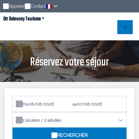
Appeler
Contact
Ott Delaunay Tourisme
Réservez votre séjour
Du
au
1
location /
2
adultes
RECHERCHER