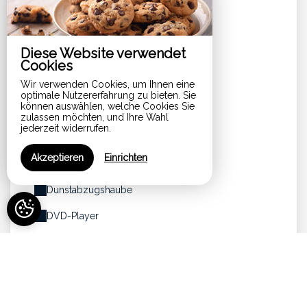
Babybett (auf Anfrage)
Bettwäsche inbegriffen
Diese Website verwendet
Bettwäsche inklusive
Cookies
Wir verwenden Cookies, um Ihnen eine
Bezogene Betten bei Ankunft
optimale Nutzererfahrung zu bieten. Sie
können auswählen, welche Cookies Sie
Breitband-Internetzugang
zulassen möchten, und Ihre Wahl
jederzeit widerrufen.
Bügeleisen
Akzeptieren
Einrichten
Bügeltisch
Dunstabzugshaube
DVD-Player
Eigenes Badezimmer
Elektrischer Wasserkocher
Fernsehraum